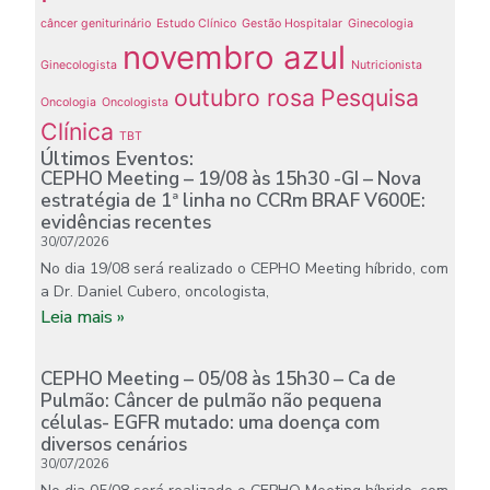
câncer geniturinário
Estudo Clínico
Gestão Hospitalar
Ginecologia
novembro azul
Ginecologista
Nutricionista
outubro rosa
Pesquisa
Oncologia
Oncologista
Clínica
TBT
Últimos Eventos:
CEPHO Meeting – 19/08 às 15h30 -GI – Nova
estratégia de 1ª linha no CCRm BRAF V600E:
evidências recentes
30/07/2026
No dia 19/08 será realizado o CEPHO Meeting híbrido, com
a Dr. Daniel Cubero, oncologista,
Leia mais »
CEPHO Meeting – 05/08 às 15h30 – Ca de
Pulmão: Câncer de pulmão não pequena
células- EGFR mutado: uma doença com
diversos cenários
30/07/2026