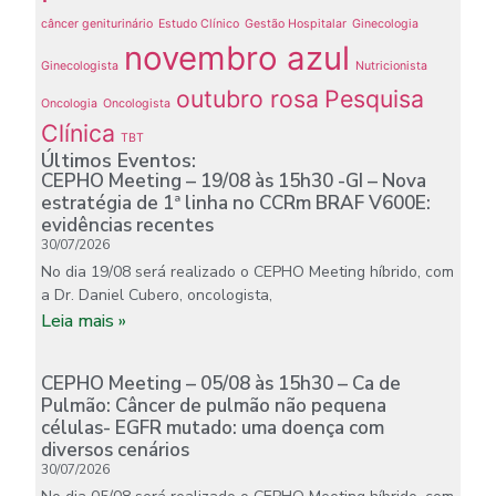
câncer geniturinário
Estudo Clínico
Gestão Hospitalar
Ginecologia
novembro azul
Ginecologista
Nutricionista
outubro rosa
Pesquisa
Oncologia
Oncologista
Clínica
TBT
Últimos Eventos:
CEPHO Meeting – 19/08 às 15h30 -GI – Nova
estratégia de 1ª linha no CCRm BRAF V600E:
evidências recentes
30/07/2026
No dia 19/08 será realizado o CEPHO Meeting híbrido, com
a Dr. Daniel Cubero, oncologista,
Leia mais »
CEPHO Meeting – 05/08 às 15h30 – Ca de
Pulmão: Câncer de pulmão não pequena
células- EGFR mutado: uma doença com
diversos cenários
30/07/2026