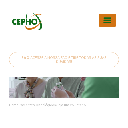
PROFISSIONAIS DA SAÚDE
PACIENTES ONCOLÓGICOS
DISCIPLINA DE ONCOLOGIA
FAQ
ACESSE A NOSSA FAQ E TIRE TODAS AS SUAS
DÚVIDAS!
Home
Pacientes Oncológicos
Seja um voluntário