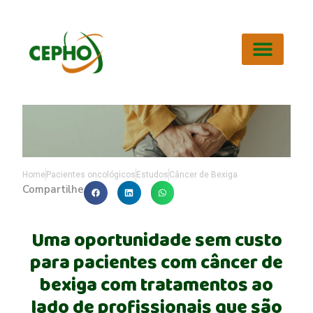
PROFISSIONAIS DA SAÚDE
PACIENTES ONCOLÓGICOS
DISCIPLINA DE ONCOLOGIA
Home
Pacientes oncológicos
Estudos
Câncer de Bexiga
Compartilhe
Uma oportunidade sem custo
para pacientes com câncer de
bexiga com tratamentos ao
lado de profissionais que são