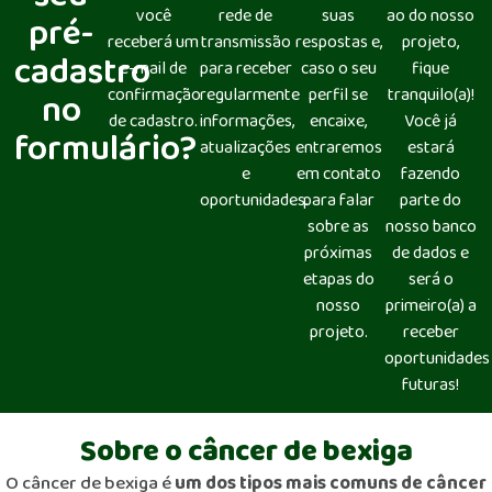
você
rede de
suas
ao do nosso
pré-
receberá um
transmissão
respostas e,
projeto,
cadastro
e-mail de
para receber
caso o seu
fique
confirmação
regularmente
perfil se
tranquilo(a)!
no
de cadastro.
informações,
encaixe,
Você já
formulário?
atualizações
entraremos
estará
e
em contato
fazendo
oportunidades.
para falar
parte do
sobre as
nosso banco
próximas
de dados e
etapas do
será o
nosso
primeiro(a) a
projeto.
receber
oportunidades
futuras!
Sobre o câncer de bexiga
O câncer de bexiga é
um dos tipos mais comuns de câncer