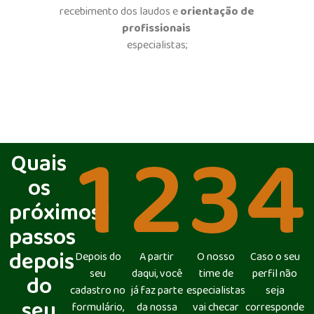
recebimento dos laudos e
orientação de
profissionais
especialistas;
1
2
3
4
Quais
os
próximos
passos
depois
Depois do
A partir
O nosso
Caso o seu
seu
daqui, você
time de
perfil não
do
cadastro no
já faz parte
especialistas
seja
seu
formulário,
da nossa
vai checar
corresponde