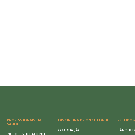
PROFISSIONAIS DA
DISCIPLINA DE ONCOLOGIA
ESTUDOS
SAÚDE
GRADUAÇÃO
CÂNCER D
INDIQUE SEU PACIENTE