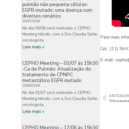
pulmão não pequena células-
EGFR mutado: uma doença com
diversos cenários
30/07/2026
No dia 05/08 será realizado o CEPHO
Meeting híbrido, com a Dra Claudia Sette,
Para mais inf
oncologista,
Leia mais »
Cel.: (11) 9
E-mail: ceph
CEPHO Meeting – 01/07 às 15h30
-Ca de Pulmão: Atualização do
tratamento de CPNPC
metastático EGFR mutado
16/06/2026
No dia 01/07 será realizado o CEPHO
ANTERIOR
Meeting híbrido, com a Dra Claudia Sette,
Três maneira
oncologista,
Leia mais »
CEPHO Meeting – 17/06 às 15h30