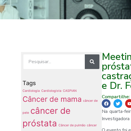
Meetin
prósta
castra
e Dr. 
Tags
Cardiologia
Cardiologista
CASPIAN
Compartilhe:
Câncer de mama
câncer de
câncer de
Na quarta-fei
pele
Investigadora
próstata
Câncer de pulmão
câncer
O evento foi e