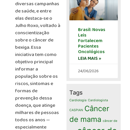
diversas campanhas
de saúde, e entre
elas destaca-se o
Julho Roxo, voltado à
Brasil: Novas
conscientização
Leis
sobre o câncer de
Fortalecem
Pacientes
bexiga. Essa
Oncológicos
iniciativa tem como
LEIA MAIS »
objetivo principal
informar a
24/06/2026
população sobre os
riscos, sintomas e
formas de
Tags
prevenção dessa
Cardiologia
Cardiologista
doença, que atinge
Câncer
CASPIAN
milhares de pessoas
de mama
todos os anos —
câncer de
especialmente