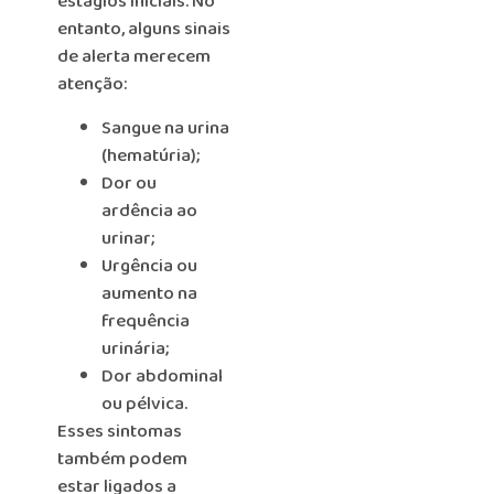
estágios iniciais. No
entanto, alguns sinais
de alerta merecem
atenção:
Sangue na urina
(hematúria);
Dor ou
ardência ao
urinar;
Urgência ou
aumento na
frequência
urinária;
Dor abdominal
ou pélvica.
Esses sintomas
também podem
estar ligados a