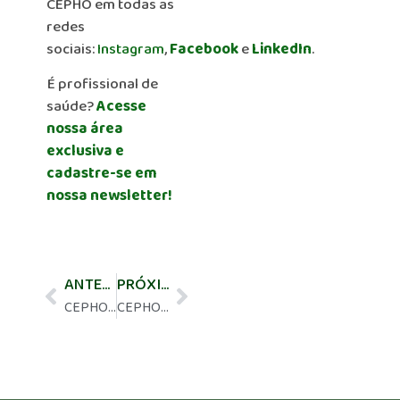
CEPHO em todas as
redes
sociais:
Instagram
,
Facebook
e
LinkedIn
.
É profissional de
saúde?
Acesse
nossa área
exclusiva e
cadastre-se em
nossa newsletter!
ANTERIOR
PRÓXIMO
CEPHO Meeting – 30/07 às 19h30 – Ca de Mama – Atualizações no tratamento do Câncer de Mama Metastático RH+/HER2- com iCDK4/6
CEPHO Meeting – 13/08 às 15h30 – Transformando paradigmas na terapia agnóstica em tumores sólidos HER2+