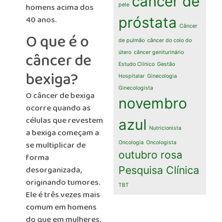
câncer de
homens acima dos
pele
40 anos.
próstata
Câncer
O que é o
de pulmão
câncer do colo do
câncer de
útero
câncer geniturinário
Estudo Clínico
Gestão
bexiga?
Hospitalar
Ginecologia
Ginecologista
O câncer de bexiga
novembro
ocorre quando as
células que revestem
azul
Nutricionista
a bexiga começam a
se multiplicar de
Oncologia
Oncologista
outubro rosa
forma
Pesquisa Clínica
desorganizada,
originando tumores.
TBT
Ele é três vezes mais
comum em homens
do que em mulheres,