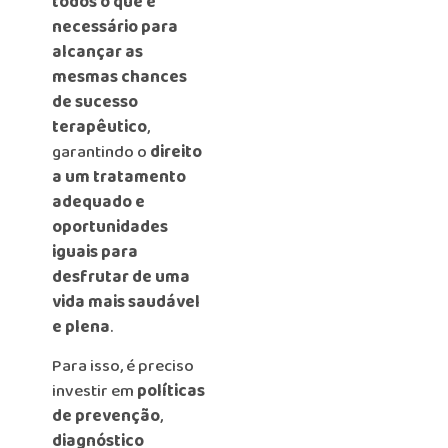
todos o que é
necessário para
alcançar as
mesmas chances
de sucesso
terapêutico
,
garantindo o
direito
a um tratamento
adequado e
oportunidades
iguais para
desfrutar de uma
vida mais saudável
e plena
.
Para isso, é preciso
investir em
políticas
de prevenção
,
diagnóstico