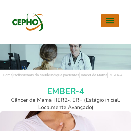
PROFISSIONAIS DA SAÚDE
PACIENTES ONCOLÓGICOS
DISCIPLINA DE ONCOLOGIA
Home
Profissionais da saúde
Indique pacientes
Câncer de Mama
EMBER-4
EMBER-4
Câncer de Mama HER2-, ER+ (Estágio inicial,
Localmente Avançado)