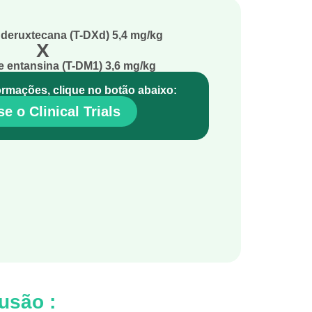
deruxtecana (T-DXd) 5,4 mg/kg
X
 entansina (T-DM1) 3,6 mg/kg
ormações, clique no botão abaixo:
e o Clinical Trials
lusão :