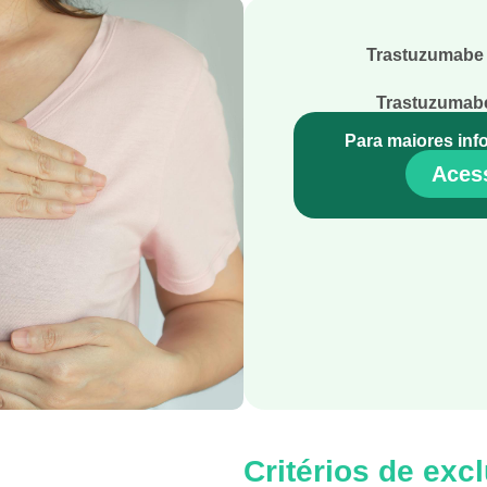
Trastuzumabe 
Trastuzumabe
Para maiores inf
Acess
Critérios de exc