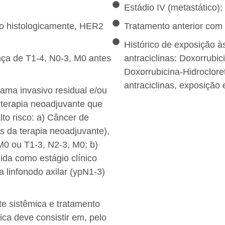
Estádio IV (metastático);
o histologicamente, HER2
Tratamento anterior com
Histórico de exposição à
nça de T1-4, N0-3, M0 antes
antraciclinas: Doxorrubi
Doxorrubicina-Hidroclor
antraciclinas, exposição
ama invasivo residual e/ou
 terapia neoadjuvante que
lto risco: a) Câncer de
 da terapia neoadjuvante),
 M0 ou T1-3, N2-3, M0; b)
ida como estágio clínico
 linfonodo axilar (ypN1-3)
e sistêmica e tratamento
ica deve consistir em, pelo