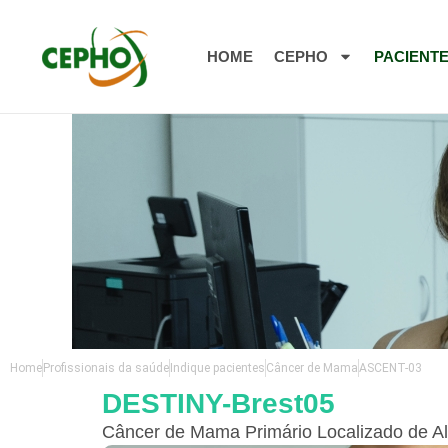
HOME
CEPHO
PACIENT
Home
Profissionais da saúde
Indique pacientes
Câncer de Mama
ASCENT-03
DESTINY-Brest05
Câncer de Mama Primário Localizado de Al