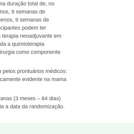
a duração total de, no
enos, 9 semanas de
menos, 9 semanas de
icipantes podem ter
a terapia neoadjuvante em
da a quimioterapia
cirurgia como componente
 pelos prontuários médicos:
inicamente evidente na mama
manas (3 meses – 84 dias)
rgia a data da randomização.