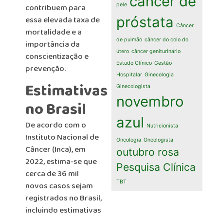
câncer de
pele
contribuem para
próstata
essa elevada taxa de
Câncer
mortalidade e a
de pulmão
câncer do colo do
importância da
útero
câncer geniturinário
conscientização e
Estudo Clínico
Gestão
prevenção.
Hospitalar
Ginecologia
Estimativas
Ginecologista
novembro
no Brasil
azul
De acordo com o
Nutricionista
Instituto Nacional de
Oncologia
Oncologista
Câncer (Inca), em
outubro rosa
2022, estima-se que
Pesquisa Clínica
cerca de 36 mil
TBT
novos casos sejam
registrados no Brasil,
incluindo estimativas