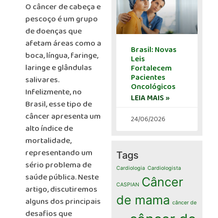
O câncer de cabeça e
pescoço é um grupo
de doenças que
afetam áreas como a
Brasil: Novas
boca, língua, faringe,
Leis
laringe e glândulas
Fortalecem
Pacientes
salivares.
Oncológicos
Infelizmente, no
LEIA MAIS »
Brasil, esse tipo de
câncer apresenta um
24/06/2026
alto índice de
mortalidade,
representando um
Tags
sério problema de
Cardiologia
Cardiologista
saúde pública. Neste
Câncer
CASPIAN
artigo, discutiremos
de mama
alguns dos principais
câncer de
desafios que