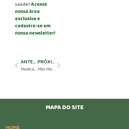
saúde?
Acesse
nossa área
exclusiva e
cadastre-se em
nossa newsletter!
ANTERIOR
PRÓXIMO
Medicamento reduz em mais da metade o risco de morte de pacientes com câncer de pulmão
Mini Meeting – 21/06 às 15h30 – Her2low – Diagnóstico e tratamento – Visão do especialista
MAPA DO SITE
HOME