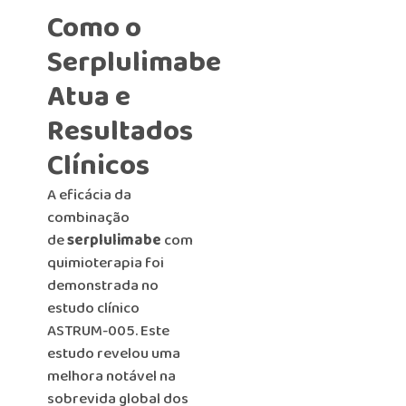
Como o
Serplulimabe
Atua e
Resultados
Clínicos
A eficácia da
combinação
de
serplulimabe
com
quimioterapia foi
demonstrada no
estudo clínico
ASTRUM-005. Este
estudo revelou uma
melhora notável na
sobrevida global dos