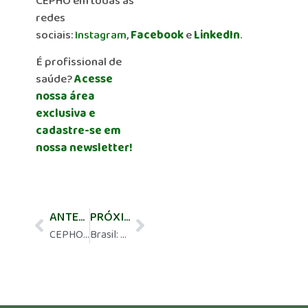
CEPHO em todas as
redes
sociais:
Instagram
,
Facebook
e
LinkedIn
.
É profissional de
saúde?
Acesse
nossa área
exclusiva e
cadastre-se em
nossa newsletter!
ANTERIOR
PRÓXIMO
CEPHO Meeting – 17/06 às 15h30 – GU: 1ª linha RCC m: opções de tratamento e manejo
Brasil: Novo Marco Acelera Pesquisa Oncológica Fase I