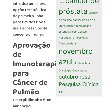
câncer de
introduz uma nova
pele
opção terapêutica
próstata
Câncer
de primeira linha
de pulmão
câncer do colo do
para um dos tipos
útero
câncer geniturinário
mais agressivos de
Estudo Clínico
Gestão
câncer pulmonar.
Hospitalar
Ginecologia
Aprovação
Ginecologista
novembro
de
azul
Imunoterapia
Nutricionista
para
Oncologia
Oncologista
outubro rosa
Câncer de
Pesquisa Clínica
Pulmão
TBT
O
serplulimabe
é um
anticorpo