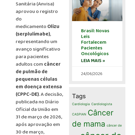
Sanitária (Anvisa)
aprovou o registro
do
medicamento
Olizu
Brasil: Novas
(serplulimabe)
,
Leis
representando um
Fortalecem
Pacientes
avanço significativo
Oncológicos
para pacientes
LEIA MAIS »
adultos com
câncer
de pulmão de
24/06/2026
pequenas células
em doença extensa
(CPPC-DE)
. A decisão,
Tags
publicada no Diário
Cardiologia
Cardiologista
Oficial da União em
Câncer
CASPIAN
31 de março de 2026,
de mama
após aprovação em
câncer de
30 de março,