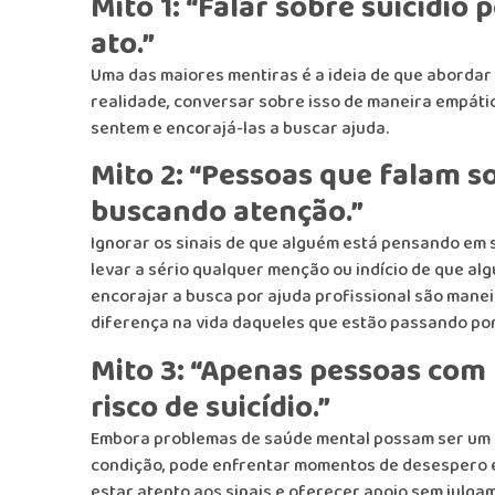
Mito 1: “Falar sobre suicídio
ato.”
Uma das maiores mentiras é a ideia de que abordar o
realidade, conversar sobre isso de maneira empátic
sentem e encorajá-las a buscar ajuda.
Mito 2: “Pessoas que falam s
buscando atenção.”
Ignorar os sinais de que alguém está pensando em 
levar a sério qualquer menção ou indício de que a
encorajar a busca por ajuda profissional são mane
diferença na vida daqueles que estão passando por
Mito 3: “Apenas pessoas com
risco de suicídio.”
Embora problemas de saúde mental possam ser um f
condição, pode enfrentar momentos de desespero e 
estar atento aos sinais e oferecer apoio sem julga