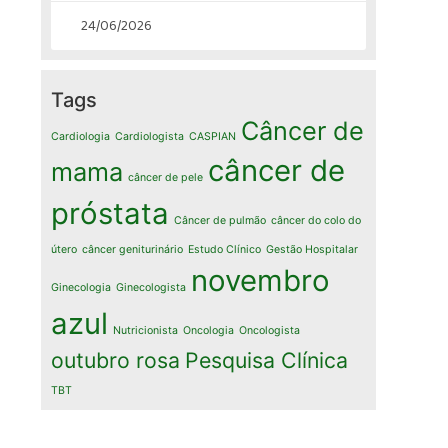
24/06/2026
Tags
Câncer de
Cardiologia
Cardiologista
CASPIAN
câncer de
mama
câncer de pele
próstata
Câncer de pulmão
câncer do colo do
útero
câncer geniturinário
Estudo Clínico
Gestão Hospitalar
novembro
Ginecologia
Ginecologista
azul
Nutricionista
Oncologia
Oncologista
outubro rosa
Pesquisa Clínica
TBT