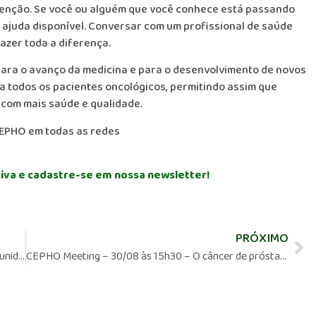
enção. Se você ou alguém que você conhece está passando
 ajuda disponível. Conversar com um profissional de saúde
azer toda a diferença.
 para o avanço da medicina e para o desenvolvimento de novos
 todos os pacientes oncológicos, permitindo assim que
 com mais saúde e qualidade.
EPHO em todas as redes
iva e cadastre-se em nossa newsletter!
PRÓXIMO
Pesquisa clínica: trazendo esperança e novas oportunidades para os pacientes oncológicos
CEPHO Meeting – 30/08 às 15h30 – O câncer de próstata hormônio sensível metastático: pra quem, como e quando intensificar o tratamento