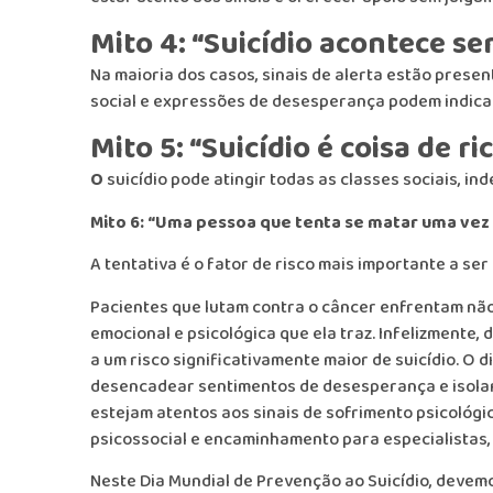
Mito 4: “Suicídio acontece se
Na maioria dos casos, sinais de alerta estão pres
social e expressões de desesperança podem indicar
Mito 5: “Suicídio é coisa de r
O
suicídio pode atingir todas as classes sociais, i
Mito 6:
“Uma pessoa que tenta se matar uma vez 
A tentativa é o fator de risco mais importante a se
Pacientes que lutam contra o câncer enfrentam não
emocional e psicológica que ela traz. Infelizmente,
a um risco significativamente maior de suicídio. O
desencadear sentimentos de desesperança e isolam
estejam atentos aos sinais de sofrimento psicológ
psicossocial e encaminhamento para especialistas,
Neste Dia Mundial de Prevenção ao Suicídio, devem