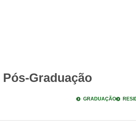
PROFISSIONAIS DA
Pós-Graduação
Conecte-se com o CEPHO, conheça nos
GRADUAÇÃO
RESI
indique e possibilite um tratamento inovador
SAIBA MAIS