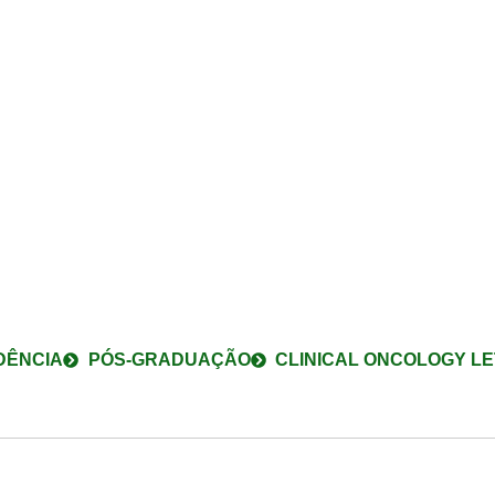
 SAÚDE
sas pesquisas,
DÊNCIA
PÓS-GRADUAÇÃO
CLINICAL ONCOLOGY L
 aos seus pacientes!