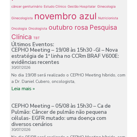
câncer geniturinário
Estudo Clínico
Gestão Hospitalar
Ginecologia
novembro azul
Ginecologista
Nutricionista
outubro rosa
Pesquisa
Oncologia
Oncologista
Clínica
TBT
Últimos Eventos:
CEPHO Meeting – 19/08 às 15h30 -GI – Nova
estratégia de 1ª linha no CCRm BRAF V600E:
evidências recentes
30/07/2026
No dia 19/08 será realizado o CEPHO Meeting híbrido, com
a Dr. Daniel Cubero, oncologista,
Leia mais »
CEPHO Meeting – 05/08 às 15h30 – Ca de
Pulmão: Câncer de pulmão não pequena
células- EGFR mutado: uma doença com
diversos cenários
30/07/2026