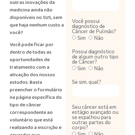
outras inovações da
medicina ainda não
disponíveis no SUS, sem
Você possui
que haja nenhum custo a
diagnóstico de
Câncer de Pulmão?
você?
Sim
Não
Você pode ficar por
dentro de todas as
Possui diagnóstico
de algum outro tipo
oportunidades de
de Câncer?
tratamento com a
Sim
Não
ativação dos nossos
estudos. Basta
Se sim, qual?
preencher o formulário
na página específica do
tipo de câncer
Seu câncer está em
correspondente ao
estágio avançado ou
se espalhou para
voluntário que está
outras partes do
realizando a inscrição e
corpo?
Sim
Não