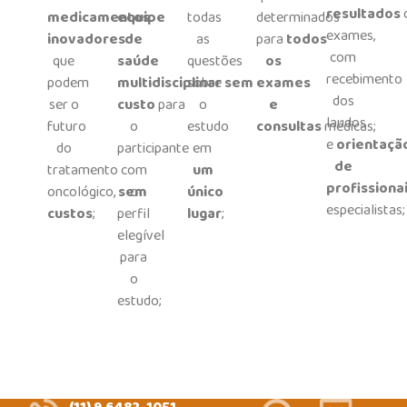
resultados
medicamentos
equipe
todas
determinados
exames,
inovadores
de
as
para
todos
com
que
saúde
questões
os
recebimento
podem
multidisciplinar
sobre
sem
exames
dos
ser o
custo
para
o
e
laudos
futuro
o
estudo
consultas
médicas;
e
orientaçã
do
participante
em
de
tratamento
com
um
profissiona
oncológico,
sem
o
único
especialistas;
custos
;
perfil
lugar
;
elegível
para
o
estudo;