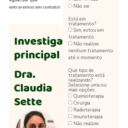
aguardar que
Não sei
entraremos em contato!
Está em
tratamento?
Sim, estou em
Investigadora
tratamento
Não realizei
principal
nenhum tratamento
até o momento
Dra.
Que tipo de
tratamento está
realizando?
Claudia
Selecione uma ou
mais opções.
Sette
Quimioterapia
Cirurgia
Radioterapia
Imunoterapia
Não realizei