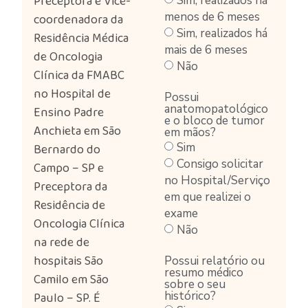
Preceptora e Vice-
Sim, realizados há
menos de 6 meses
coordenadora da
Sim, realizados há
Residência Médica
mais de 6 meses
de Oncologia
Não
Clínica da FMABC
no Hospital de
Possui
anatomopatológico
Ensino Padre
e o bloco de tumor
Anchieta em São
em mãos?
Sim
Bernardo do
Consigo solicitar
Campo – SP e
no Hospital/Serviço
Preceptora da
em que realizei o
Residência de
exame
Oncologia Clínica
Não
na rede de
hospitais São
Possui relatório ou
resumo médico
Camilo em São
sobre o seu
histórico?
Paulo – SP. É