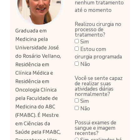
nenhum tratamento
até o momento
Realizou cirurgia no
processo de
Graduada em
tratamento?
Medicina pela
Sim
Universidade José
Estou com
do Rosário Vellano,
cirurgia programada
Residência em
Não
Clínica Médica e
Você se sente capaz
Residência em
de realizar suas
atividades diárias
Oncologia Clínica
normalmente?
pela Faculdade de
Sim
Medicina do ABC
Não
(FMABC). É Mestre
Possui exames de
em Ciências da
sangue e imagem
Saúde pela FMABC,
recentes?