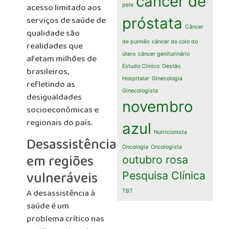
câncer de
acesso limitado aos
pele
serviços de saúde de
próstata
Câncer
qualidade são
de pulmão
câncer do colo do
realidades que
útero
câncer geniturinário
afetam milhões de
Estudo Clínico
Gestão
brasileiros,
Hospitalar
Ginecologia
refletindo as
Ginecologista
desigualdades
novembro
socioeconômicas e
regionais do país.
azul
Nutricionista
Desassistência
Oncologia
Oncologista
em regiões
outubro rosa
vulneráveis
Pesquisa Clínica
A desassistência à
TBT
saúde é um
problema crítico nas