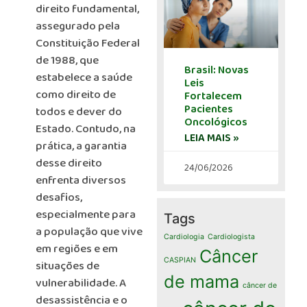
direito fundamental,
assegurado pela
Constituição Federal
de 1988, que
Brasil: Novas
estabelece a saúde
Leis
como direito de
Fortalecem
Pacientes
todos e dever do
Oncológicos
Estado. Contudo, na
LEIA MAIS »
prática, a garantia
desse direito
24/06/2026
enfrenta diversos
desafios,
especialmente para
Tags
a população que vive
Cardiologia
Cardiologista
em regiões e em
Câncer
CASPIAN
situações de
de mama
vulnerabilidade. A
câncer de
desassistência e o