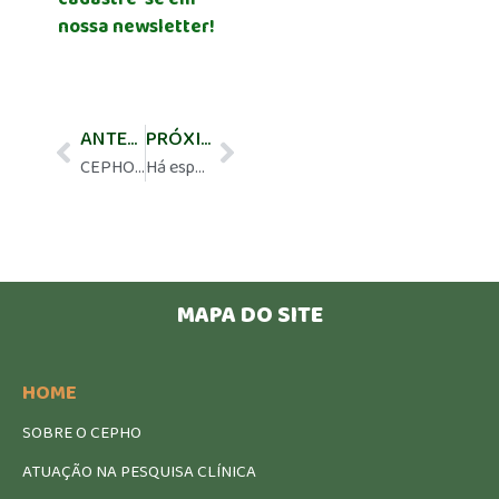
nossa newsletter!
ANTERIOR
PRÓXIMO
CEPHO Meeting – 25/09 às 15h30 – Novas perspectivas no tratamento de Ca de estômago HER2+
Há espaço de atuação para mais médicos oncologistas em nosso país?
MAPA DO SITE
HOME
SOBRE O CEPHO
ATUAÇÃO NA PESQUISA CLÍNICA